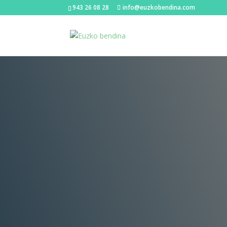
943 26 08 28
info@euzkobendina.com