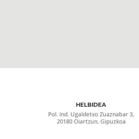
HELBIDEA
Pol. Ind. Ugaldetxo Zuaznabar 3,
20180 Oiartzun, Gipuzkoa