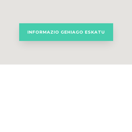
INFORMAZIO GEHIAGO ESKATU
TELEFONOA-FAXA
Tel.:
943 26 08 28
Fax: 943 26 08 72