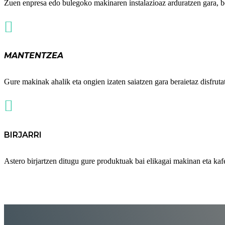
Zuen enpresa edo bulegoko makinaren instalazioaz arduratzen gara, be

MANTENTZEA
Gure makinak ahalik eta ongien izaten saiatzen gara beraietaz disfrut

BIRJARRI
Astero birjartzen ditugu gure produktuak bai elikagai makinan eta kaf