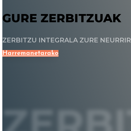
GURE ZERBITZUAK
ZERBITZU INTEGRALA ZURE NEURRI
Harremanetarako
ZERB