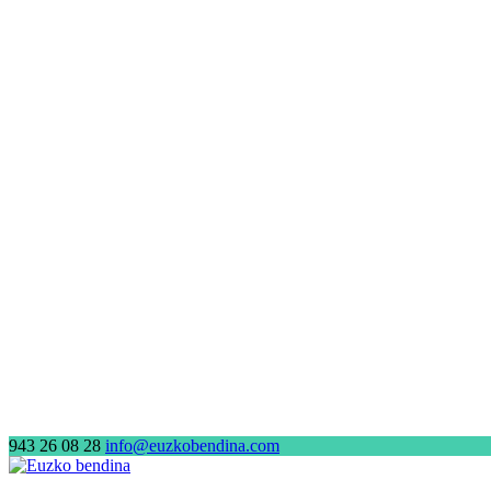
943 26 08 28
info@euzkobendina.com