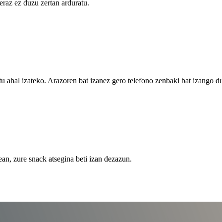
raz ez duzu zertan arduratu.
atu ahal izateko. Arazoren bat izanez gero telefono zenbaki bat izango d
ean, zure snack atsegina beti izan dezazun.