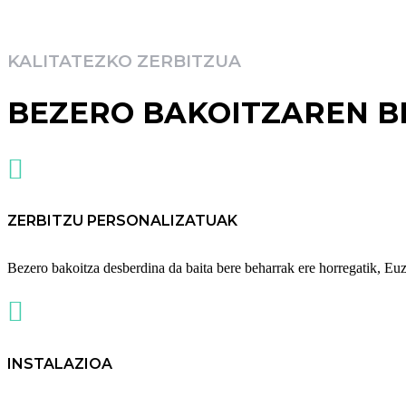
KALITATEZKO ZERBITZUA
BEZERO BAKOITZAREN B

ZERBITZU PERSONALIZATUAK
Bezero bakoitza desberdina da baita bere beharrak ere horregatik, Eu

INSTALAZIOA