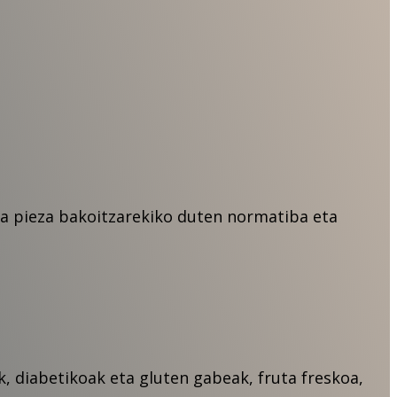
eta pieza bakoitzarekiko duten normatiba eta
, diabetikoak eta gluten gabeak, fruta freskoa,