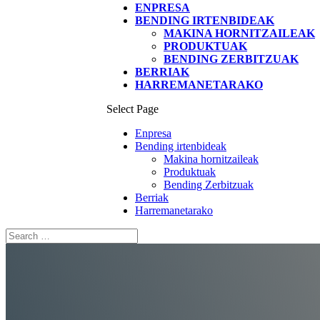
ENPRESA
BENDING IRTENBIDEAK
MAKINA HORNITZAILEAK
PRODUKTUAK
BENDING ZERBITZUAK
BERRIAK
HARREMANETARAKO
Select Page
Enpresa
Bending irtenbideak
Makina hornitzaileak
Produktuak
Bending Zerbitzuak
Berriak
Harremanetarako