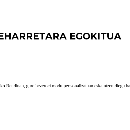
EHARRETARA EGOKITUA
zko Bendinan, gure bezeroei modu pertsonalizatuan eskaintzen diegu ha