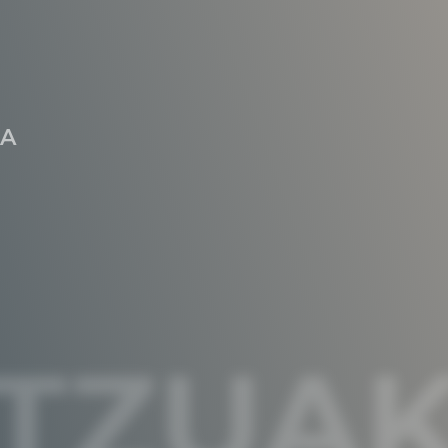
RA
ITZUA