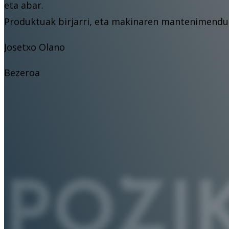
eta abar.
Produktuak birjarri, eta makinaren mantenimendua
Josetxo Olano
Bezeroa
POZI