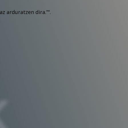
z arduratzen dira.”
“.
K