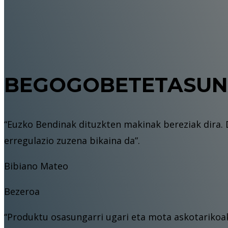
BEGOGOBETETASUN
“Euzko Bendinak dituzkten makinak bereziak dira. 
erregulazio zuzena bikaina da”.
Bibiano Mateo
Bezeroa
“Produktu osasungarri ugari eta mota askotarikoak