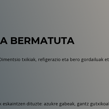
A BERMATUTA
Dimentsio txikiak, refigerazio eta bero gordailuak 
 eskaintzen dituzte: azukre gabeak, gantz gutxikoak