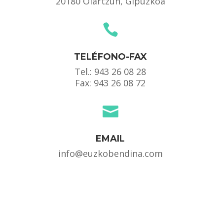
20180 Oiartzun, Gipuzkoa

TELÉFONO-FAX
Tel.:
943 26 08 28
Fax: 943 26 08 72

EMAIL
info@euzkobendina.com