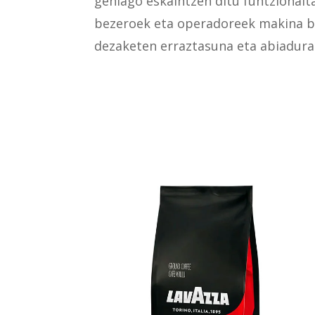
gehiago eskaintzen ditu funtzional
bezeroek eta operadoreek makina ba
dezaketen erraztasuna eta abiadura