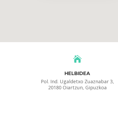

HELBIDEA
Pol. Ind. Ugaldetxo Zuaznabar 3,
20180 Oiartzun, Gipuzkoa