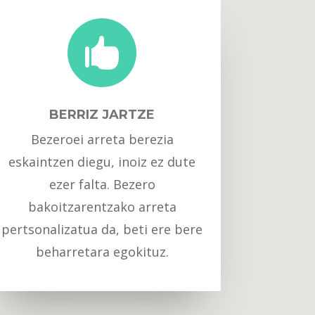

BERRIZ JARTZE
Bezeroei arreta berezia
eskaintzen diegu, inoiz ez dute
ezer falta. Bezero
bakoitzarentzako arreta
pertsonalizatua da, beti ere bere
beharretara egokituz.