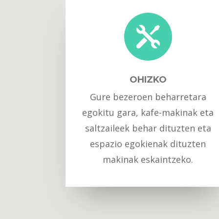

OHIZKO
Gure bezeroen beharretara
egokitu gara, kafe-makinak eta
saltzaileek behar dituzten eta
espazio egokienak dituzten
makinak eskaintzeko.