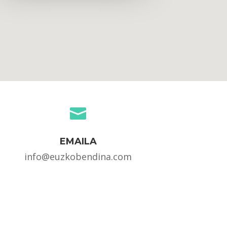

EMAILA
info@euzkobendina.com