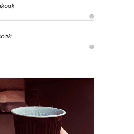
ikoak
koak