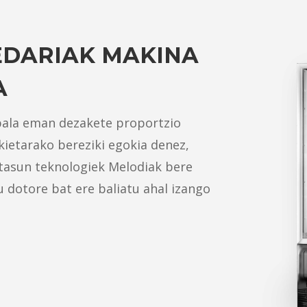
EDARIAK MAKINA
A
bala eman dezakete proportzio
ietarako bereziki egokia denez,
tasun teknologiek Melodiak bere
 dotore bat ere baliatu ahal izango