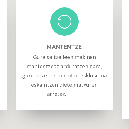

MANTENTZE
Gure saltzaileen makinen
mantentzeaz arduratzen gara,
gure bezeroei zerbitzu esklusiboa
eskaintzen diete matxuren
arretaz.