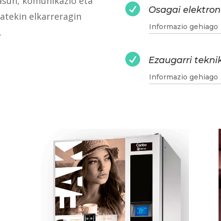
tasun, komunikazio eta

Osagai elektron
tekin elkarreragin
Informazio gehiago
.

Ezaugarri tekni
Informazio gehiago