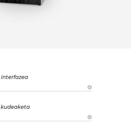
 interfazea
 kudeaketa