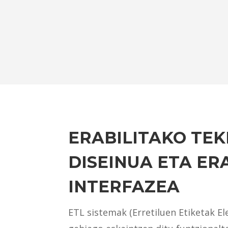
ERABILITAKO TEK
DISEINUA ETA ER
INTERFAZEA
ETL sistemak (Erretiluen Etiketak El