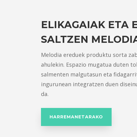
ELIKAGAIAK ETA 
SALTZEN MELODI
Melodia ereduek produktu sorta za
ahulekin. Espazio mugatua duten tok
salmenten malgutasun eta fidagarri
ingurunean integratzen duen diseinu
da.
HARREMANETARAKO