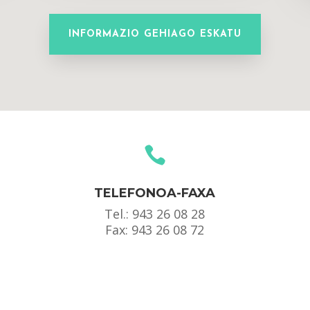
INFORMAZIO GEHIAGO ESKATU

TELEFONOA-FAXA
Tel.:
943 26 08 28
Fax: 943 26 08 72