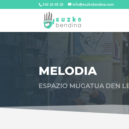
943 26 08 28
info@euzkobendina.com
MELODIA
ESPAZIO MUGATUA DEN L