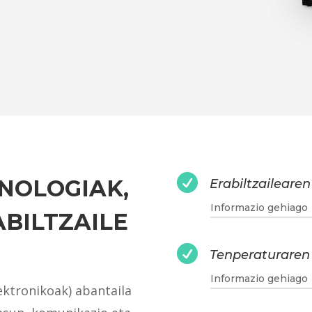

NOLOGIAK,
Erabiltzailearen
Informazio gehiago
ABILTZAILE

Tenperaturaren
Informazio gehiago
ektronikoak) abantaila