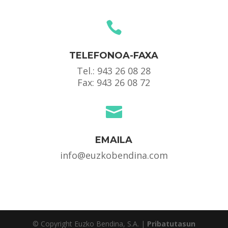

TELEFONOA-FAXA
Tel.:
943 26 08 28
Fax: 943 26 08 72

EMAILA
info@euzkobendina.com
© Copyright Euzko Bendina, S.A. |
Pribatutasun