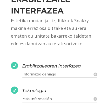
INTERFAZEA
Estetika modan jarriz, Kikko-k Snakky
makina erraz osa ditzake eta aukera
ematen du unitate bakarreko taldetan
edo esklabutzan aukerak sortzeko.

Erabiltzailearen interfazea
Informazio gehiago

Teknologia
Más Información