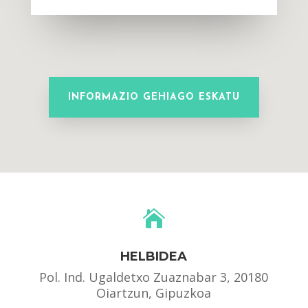
INFORMAZIO GEHIAGO ESKATU

HELBIDEA
Pol. Ind. Ugaldetxo Zuaznabar 3, 20180
Oiartzun, Gipuzkoa