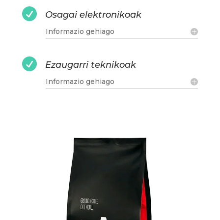

Osagai elektronikoak
Informazio gehiago

Ezaugarri teknikoak
Informazio gehiago