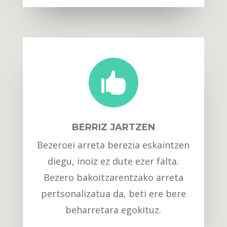

BERRIZ JARTZEN
Bezeroei arreta berezia eskaintzen
diegu, inoiz ez dute ezer falta.
Bezero bakoitzarentzako arreta
pertsonalizatua da, beti ere bere
beharretara egokituz.