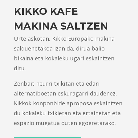
KIKKO KAFE
MAKINA SALTZEN
Urte askotan, Kikko Europako makina
salduenetakoa izan da, dirua balio
bikaina eta kokaleku ugari eskaintzen
ditu.
Zenbait neurri txikitan eta edari
alternatiboetan eskuragarri daudenez,
Kikkok konponbide aproposa eskaintzen
du kokaleku txikietan eta ertainetan eta
espazio mugatua duten egoeretarako.