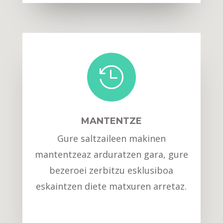

MANTENTZE
Gure saltzaileen makinen
mantentzeaz arduratzen gara, gure
bezeroei zerbitzu esklusiboa
eskaintzen diete matxuren arretaz.