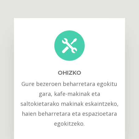

OHIZKO
Gure bezeroen beharretara egokitu
gara, kafe-makinak eta
saltokietarako makinak eskaintzeko,
haien beharretara eta espazioetara
egokitzeko.