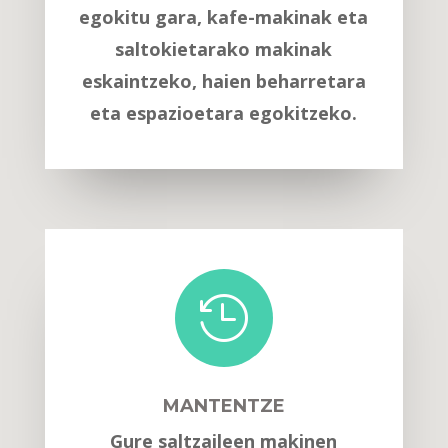
egokitu gara, kafe-makinak eta
saltokietarako makinak
eskaintzeko, haien beharretara
eta espazioetara egokitzeko.

MANTENTZE
Gure saltzaileen makinen