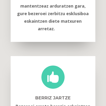
mantentzeaz arduratzen gara,
gure bezeroei zerbitzu esklusiboa
eskaintzen diete matxuren
arretaz.

BERRIZ JARTZE