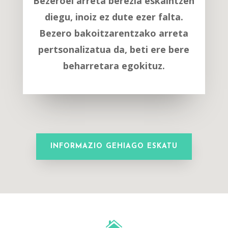
Bezeroei arreta berezia eskaintzen
diegu, inoiz ez dute ezer falta.
Bezero bakoitzarentzako arreta
pertsonalizatua da, beti ere bere
beharretara egokituz.
INFORMAZIO GEHIAGO ESKATU
