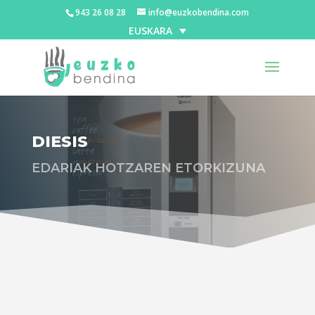
943 26 08 28
info@euzkobendina.com
EUSKARA
DIESIS
EDARIAK HOTZAREN ETORKIZUNA