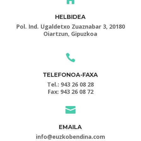
HELBIDEA
Pol. Ind. Ugaldetxo Zuaznabar 3, 20180
Oiartzun, Gipuzkoa

TELEFONOA-FAXA
Tel.:
943 26 08 28
Fax: 943 26 08 72

EMAILA
info@euzkobendina.com