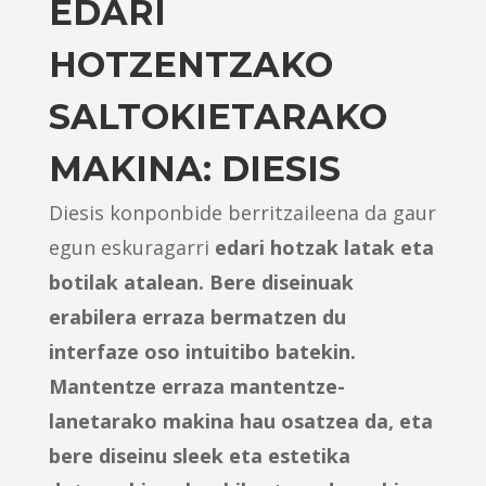
EDARI
HOTZENTZAKO
SALTOKIETARAKO
MAKINA: DIESIS
Diesis konponbide berritzaileena da gaur
egun eskuragarri
edari hotzak latak eta
botilak
atalean. Bere diseinuak
erabilera erraza bermatzen du
interfaze oso intuitibo batekin.
Mantentze erraza mantentze-
lanetarako makina hau osatzea da, eta
bere diseinu sleek eta estetika