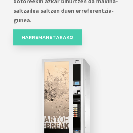
dotoreekin azkar bihurtzen da makina-
saltzailea saltzen duen erreferentzia-
gunea.
HARREMANETARAKO