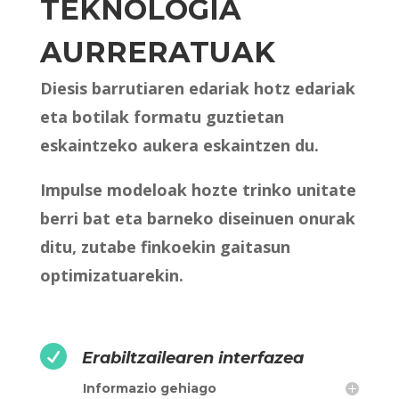
TEKNOLOGIA
AURRERATUAK
Diesis barrutiaren edariak hotz edariak
eta botilak formatu guztietan
eskaintzeko aukera eskaintzen du.
Impulse modeloak hozte trinko unitate
berri bat eta barneko diseinuen onurak
ditu, zutabe finkoekin gaitasun
optimizatuarekin.

Erabiltzailearen interfazea
Informazio gehiago