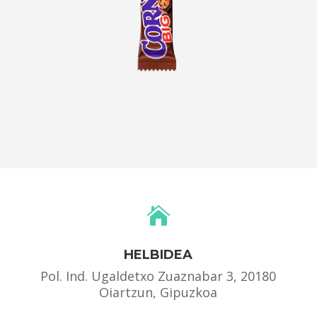

HELBIDEA
Pol. Ind. Ugaldetxo Zuaznabar 3, 20180
Oiartzun, Gipuzkoa