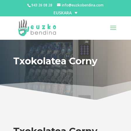
943 26 08 28
info@euzkobendina.com
EUSKARA
Txokolatea Corny