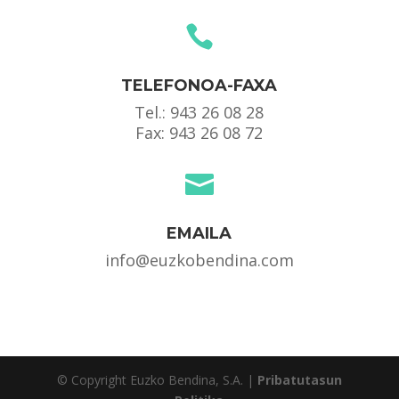

TELEFONOA-FAXA
Tel.:
943 26 08 28
Fax: 943 26 08 72

EMAILA
info@euzkobendina.com
© Copyright Euzko Bendina, S.A. |
Pribatutasun