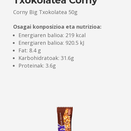
Txokolatea Corny
Corny Big Txokolatea 50g
Osagai konposizioa eta nutrizioa:
Energiaren balioa: 219 kcal
Energiaren balioa: 920.5 kJ
Fat: 8.4 g
Karbohidratoak: 31.6g
Proteinak: 3.6g