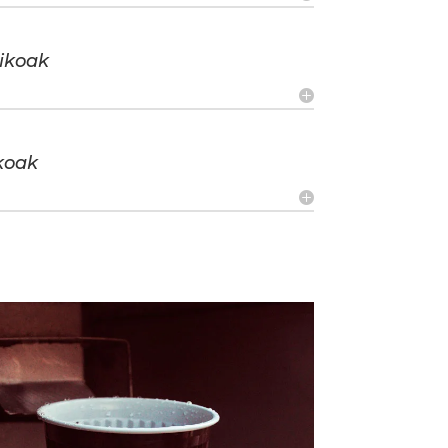
ikoak
koak