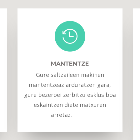

MANTENTZE
Gure saltzaileen makinen
mantentzeaz arduratzen gara,
gure bezeroei zerbitzu esklusiboa
eskaintzen diete matxuren
arretaz.