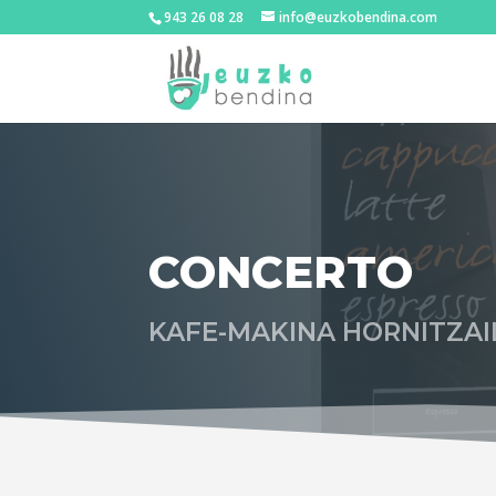
943 26 08 28
info@euzkobendina.com
CONCERTO
KAFE-MAKINA HORNITZAIL