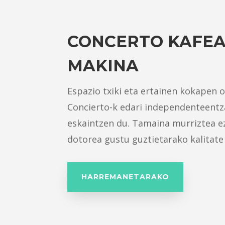
CONCERTO KAFEA
MAKINA
Espazio txiki eta ertainen kokapen 
Concierto-k edari independenteent
eskaintzen du. Tamaina murriztea e
dotorea gustu guztietarako kalitate
HARREMANETARAKO