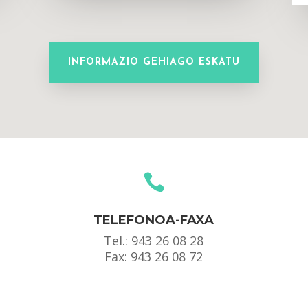
INFORMAZIO GEHIAGO ESKATU

TELEFONOA-FAXA
Tel.:
943 26 08 28
Fax: 943 26 08 72