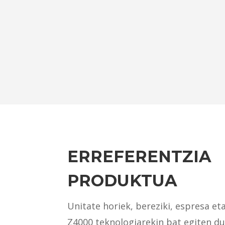
ERREFERENTZIA
PRODUKTUA
Unitate horiek, bereziki, espresa et
Z4000 teknologiarekin bat egiten dut