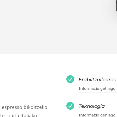

Erabiltzailearen
Informazio gehiago

Teknologia
a espresso bikoitzeko
e, baita Italiako
Informazio gehiago