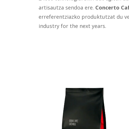
artisautza sendoa ere.
Concerto Caf
erreferentziazko produktutzat du v
industry for the next years.