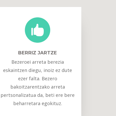

BERRIZ JARTZE
Bezeroei arreta berezia
eskaintzen diegu, inoiz ez dute
ezer falta. Bezero
bakoitzarentzako arreta
pertsonalizatua da, beti ere bere
beharretara egokituz.