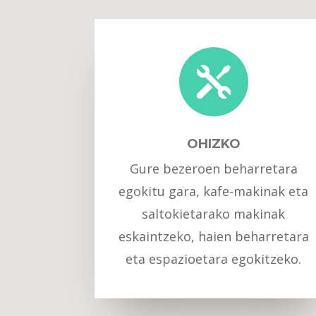

OHIZKO
Gure bezeroen beharretara
egokitu gara, kafe-makinak eta
saltokietarako makinak
eskaintzeko, haien beharretara
eta espazioetara egokitzeko.