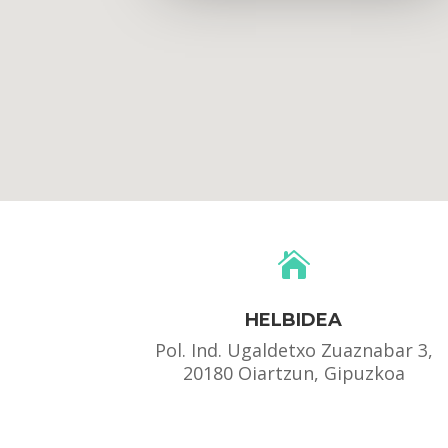

HELBIDEA
Pol. Ind. Ugaldetxo Zuaznabar 3,
20180 Oiartzun, Gipuzkoa