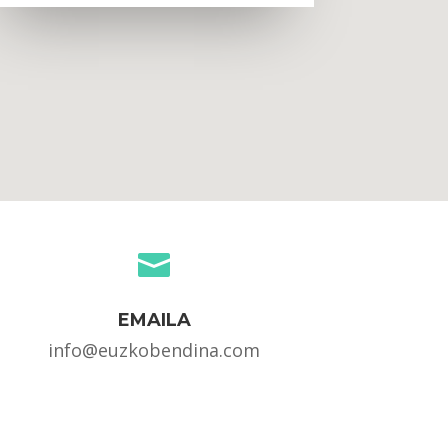

EMAILA
info@euzkobendina.com