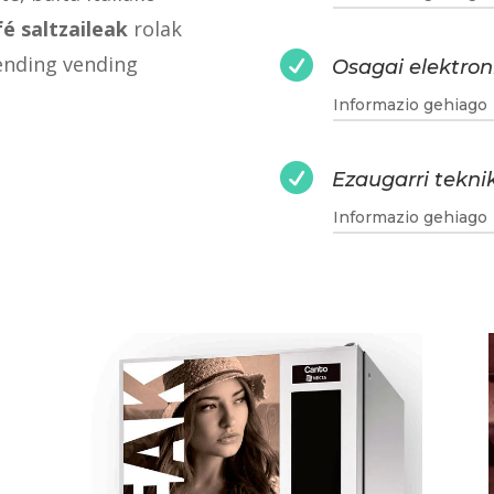
é saltzaileak
rolak

ending vending
Osagai elektron
Informazio gehiago

Ezaugarri tekni
Informazio gehiago