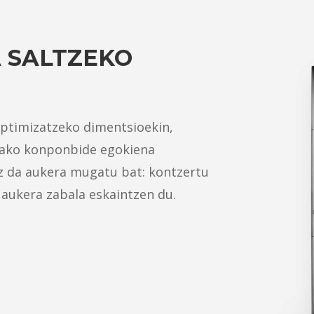
 SALTZEKO
optimizatzeko dimentsioekin,
zako konponbide egokiena
z da aukera mugatu bat: kontzertu
 aukera zabala eskaintzen du.