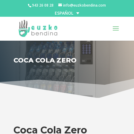
943 26 08 28
info@euzkobendina.com
ESPAÑOL
COCA COLA ZERO
Coca Cola Zero